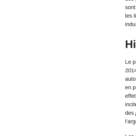
sont
les 
indu
Hi
Le p
2014
auto
en p
effe
inci
des
l’ar