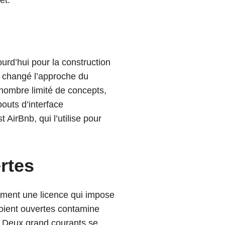
et.
jourd’hui pour la construction
a changé l’approche du
 nombre limité de concepts,
bouts d’interface
AirBnb, qui l’utilise pour
ertes
omment une licence qui impose
soient ouvertes contamine
e. Deux grand courants se