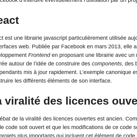
cebook d’interdire éventuellement l’utilisation par un proj
eact
t est une librairie javascript particulièrement utilisée au
terfaces web. Publiée par Facebook en mars 2013, elle 
eloppement
Frontend
en proposant une librairie avec un
rée autour de l’idée de construire des
components
, des 
pendants mis à jour rapidement. L’exemple canonique est 
truire les différents éléments de son interface.
 viralité des licences ouv
ébat de la viralité des licences ouvertes est ancien. C
le code soit ouvert et que les modifications de ce code 
projets plus importants qui incluent cet élément de cod