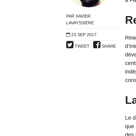
à Fa
R
PAR
XAVIER
LAVAYSSIÈRE
23 SEP 2017
Reac
d’in
TWEET
SHARE
dév
cent
indé
cons
La
Le d
que 
des 