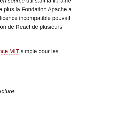
en source
utilisant la librairie
e plus la Fondation Apache a
 licence incompatible pouvait
ation de React de plusieurs
ence MIT
simple pour les
ecture