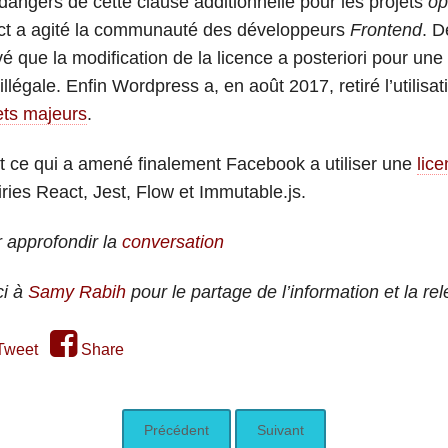
dangers de cette clause additionnelle pour les projets
op
t a agité la communauté des développeurs
Frontend
. D
vé que la modification de la licence a posteriori pour une
 illégale. Enfin Wordpress a, en août 2017, retiré l’utilis
ets majeurs
.
t ce qui a amené finalement Facebook a utiliser une
lic
airies React, Jest, Flow et Immutable.js.
 approfondir la
conversation
ci à
Samy Rabih
pour le partage de l’information et la rel
Tweet
Share
Précédent
Suivant