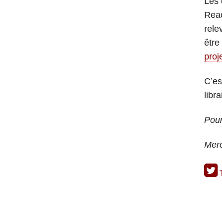
Les 
Reac
rele
être
proj
C’es
libr
Pour
Mer